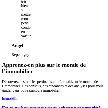
très
bien
su
mettre
mon
petit
condo
en
valeur.
Angel
Repentigny
Apprenez-en plus sur le monde de
l’immobilier
Découvrez des articles pertinents et informatifs sur le monde de
l'immobilier. Des conseils, des tendances et des analyses pour vous
guider dans votre parcours immobilier.
Immobilier
Est-ce un bon moment pour acheter une propriété