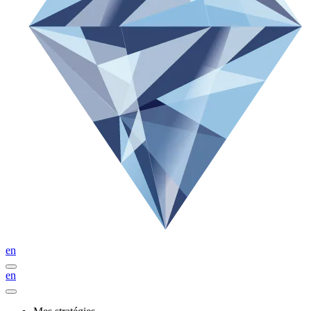
en
en