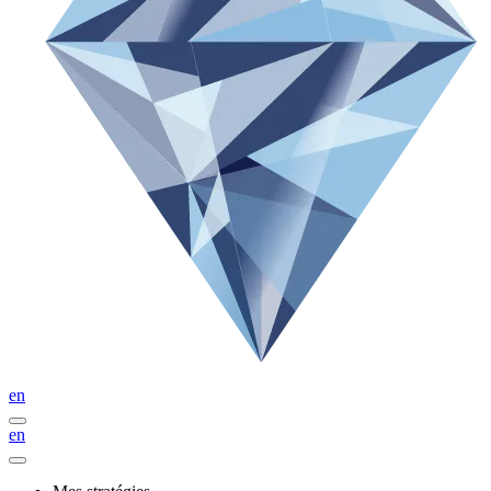
en
en