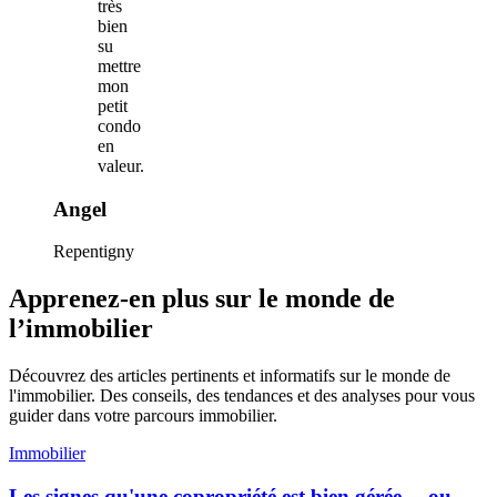
très
bien
su
mettre
mon
petit
condo
en
valeur.
Angel
Repentigny
Apprenez-en plus sur le monde de
l’immobilier
Découvrez des articles pertinents et informatifs sur le monde de
l'immobilier. Des conseils, des tendances et des analyses pour vous
guider dans votre parcours immobilier.
Immobilier
Les signes qu'une copropriété est bien gérée… ou