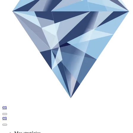
en
en