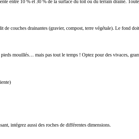
nte entre 10 % et 30 % de la surface du toit ou du terrain drainé. Toutef
t de couches drainantes (gravier, compost, terre végétale). Le fond doi
es pieds mouillés… mais pas tout le temps ! Optez pour des vivaces, gram
iente)
sant, intégrez aussi des roches de différentes dimensions.