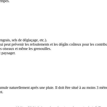
rempés.
 engrais, sels de déglaçage, etc.).
qui peut prévenir les refoulements et les dégâts coûteux pour les contrib
 les oiseaux et même les grenouilles.
 paysager.
umule naturellement après une pluie. Il doit être situé à au moins 3 mètre
nt.